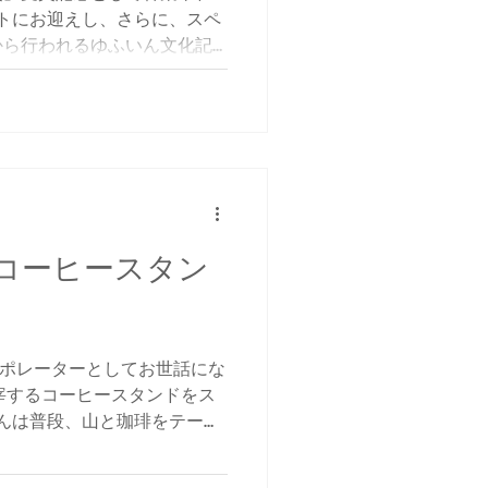
ストにお迎えし、さらに、スペ
から行われるゆふいん文化記
文祥 氏をお迎えして、トーク
.
ｱ】コーヒースタン
ーポレーターとしてお世話にな
主宰するコーヒースタンドをス
さんは普段、山と珈琲をテーマ
験豊富なヤマコさんはんは、
内もしてくれますので、これ