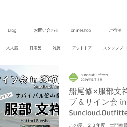
Blog
お問い合わせ
onlineshop
ご宿泊
大人服
日用品
雑貨
アウトドア
スタッフブロ
ト・ツアー
募集
地域情報
クラウドファンディング
Suncloud.Outfitters
2024年5月18日
船尾修×服部文
商品
ブ＆サイン会 in
Suncloud.Outf
せ
この度、２３年度「土門拳