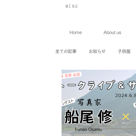
​Menu
Home
About us
全ての記事
お知らせ
子供服
喫茶店
入荷情報
イベン
サンクラヒュッテ
オリジナル