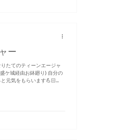
ャー
なりたてのティーンエージャ
盛ケ城経由お鉢廻り) 自分の
と元気をもらいます💪🏻
思いますね。 山遊びもそう
んな経験をしてもらいたいで