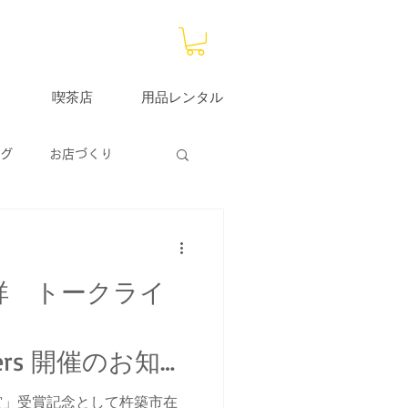
喫茶店
用品レンタル
グ
お店づくり
大分サブストア
祥 トークライ
itters 開催のお知ら
賞」受賞記念として杵築市在