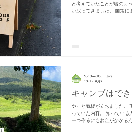
と考えていたことが嘘のよう
い戻ってきました。 国策に
と本当に悩ましい思いです。
り、湯布院店での人手不足
トドアショップ並びに...
Suncloud.Outfitters
2023年9月7日
キャンプはでき
やっと看板が立ちました。 
っていた内容。 知っている
一つ作るにもお金がかかるん
ウトドアシーンは過渡期に