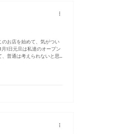
このお店を始めて、気がつい
1月1日元旦は私達のオープン
て、普通は考えられないと思
光地ならでわと言えるかもし
始まったコロナ禍...