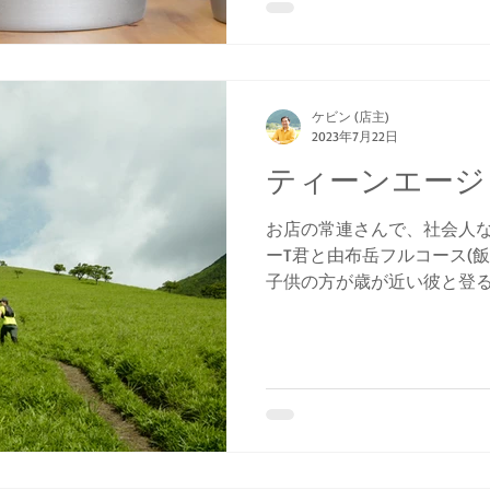
ケビン (店主)
2023年7月22日
ティーンエージ
お店の常連さんで、社会人
ーT君と由布岳フルコース(飯
子供の方が歳が近い彼と登る
「若いってイイ」って本当に
ですが、これから沢山いろ
す。...