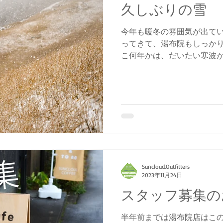
久しぶりの雪
今年も暖冬の雰囲気が出てい
ってきて、湯布院もしっかり
こ何年かは、だいたい寒波
くという感じなのですが今
か。 そんな貴重な雪を目指
た。...
Suncloud.Outfitters
2023年11月24日
スタッフ募集の
半年前までは湯布院店はこ