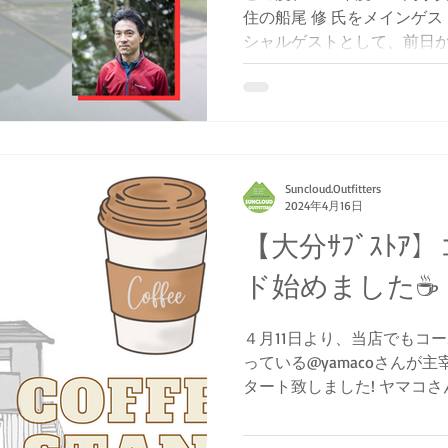
住の船尾 修 氏をメインゲ
シャルゲストとして、前日
録映画祭に参加予定の服部 
イベントを開催いたします。..
Suncloud.Outfitters
2024年4月16日
【大分ｻﾌﾞｽﾄ
ド始めました☕
４月11日より、当店でもコ
っている@yamacoさんが
タート致しました! ヤマコ
活動されています。 山の経
親切丁寧に道具の説明や案