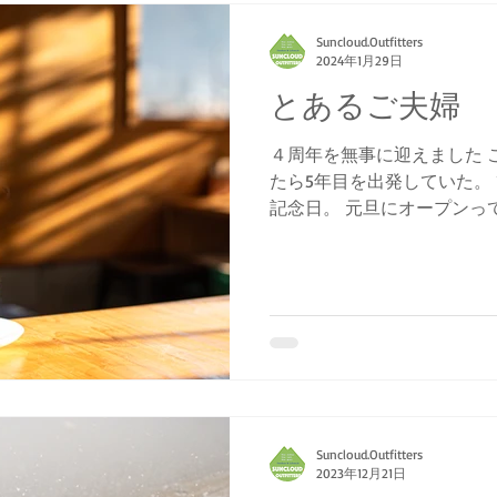
Suncloud.Outfitters
2024年1月29日
とあるご夫婦
４周年を無事に迎えました 
たら5年目を出発していた。 
記念日。 元旦にオープンっ
うけれど、湯布院という観
れません。 オープンと同時に
Suncloud.Outfitters
2023年12月21日