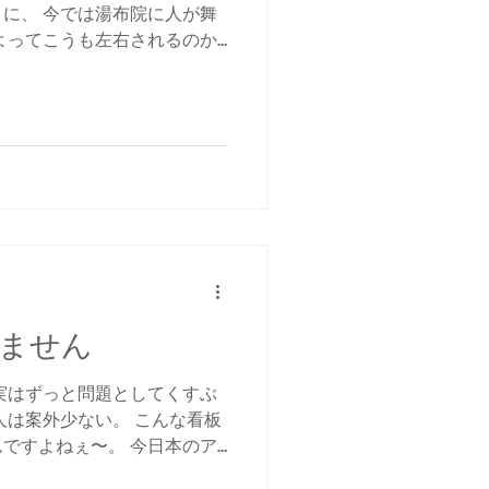
に、 今では湯布院に人が舞
よってこうも左右されるのか
 外国人旅行客の急増もあ
が見えてきましたので、アウ
ません
実はずっと問題としてくすぶ
人は案外少ない。 こんな看板
ですよねぇ〜。 今日本のア
あるなかで、こちらからしっ