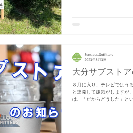
かり態度を示すことも大切です
Suncloud.Outfitters
2023年8月3日
大分サブストア
８月に入り、テレビではう
と連発して嫌気がしますが、
は、「だからどうした」とい
ず、インドアでテレビを観さ
は、あまりこの世界とは相
す。...