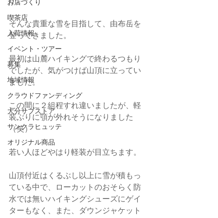
お店づくり
喫茶店
そんな貴重な雪を目指して、由布岳を
入荷情報
登ってきました。
イベント・ツアー
最初は山麓ハイキングで終わるつもり
募集
でしたが、気がつけば山頂に立ってい
地域情報
ました。
クラウドファンディング
この間に２組程すれ違いましたが、軽
大分サブストア
装ぶりに顎が外れそうになりました
サンクラヒュッテ
（笑）
オリジナル商品
若い人ほどやはり軽装が目立ちます。
山頂付近はくるぶし以上に雪が積もっ
ている中で、ローカットのおそらく防
水では無いハイキングシューズにゲイ
ターもなく、また、ダウンジャケット