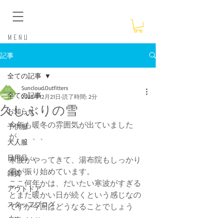
​Menu
記事
全ての記事
Suncloud.Outfitters
全ての記事
2023年12月21日
読了時間: 2分
久しぶりの雪
お知らせ
今年も暖冬の雰囲気が出ていました
子供服
が、、、、
大人服
日用品
寒波がやってきて、湯布院もしっかり
雪が振り始めています。
雑貨
ここ何年かは、だいたい寒波がすぎる
アウトドア
とまた暖かい日が続くという感じなの
スタッフブログ
ですが今回はどうなることでしょう
か。