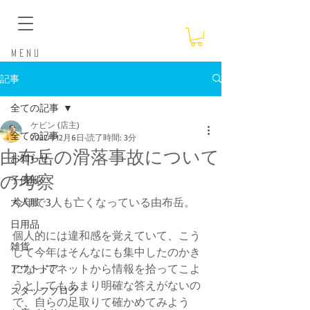
​Menu
記事
全ての記事
ケビン (店主)
全ての記事
2022年12月6日
読了時間: 3分
由布岳の滑落事故について
お知らせ
の考察
子供服
今年で3人も亡くなっている由布岳。
大人服
日用品
個人的には違和感を覚えていて、こう
雑貨
して今年はそんなにも集中したのかき
になってネットから情報を拾ってこよ
アウトドア
うとしてもあまり明確な答えがないの
スタッフブログ
で、自らの足取りて確かめてみよう