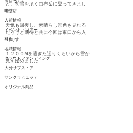
お店づくり
と、初雪を頂く由布岳に登ってきまし
た。
喫茶店
入荷情報
天気も回復し、素晴らし景色も見れる
イベント・ツアー
だろうと期待と共に今回は東口から入
山です
募集
地域情報
１２００Mを過ぎた辺りくらいから雪が
クラウドファンディング
見え始めました
大分サブストア
サンクラヒュッテ
オリジナル商品