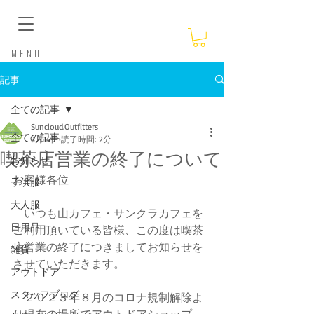
​Menu
記事
全ての記事
Suncloud.Outfitters
全ての記事
3月14日
読了時間: 2分
喫茶店営業の終了について
お知らせ
お客様各位
子供服
大人服
　いつも山カフェ・サンクラカフェを
日用品
ご利用頂いている皆様、この度は喫茶
店営業の終了につきましてお知らせを
雑貨
させていただきます。
アウトドア
スタッフブログ
　２０２３年８月のコロナ規制解除よ
り現在の場所でアウトドアショップ