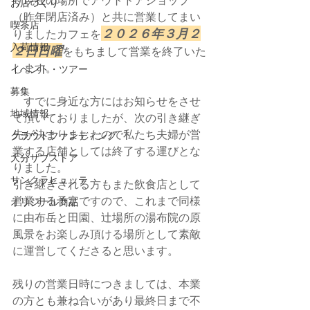
お店づくり
（昨年閉店済み）と共に営業してまい
喫茶店
２０２６年３月２
りましたカフェを
入荷情報
２日日曜
をもちまして営業を終了いた
します。
イベント・ツアー
募集
　すでに身近な方にはお知らせをさせ
地域情報
て頂いておりましたが、次の引き継ぎ
先が決まりましたので私たち夫婦が営
クラウドファンディング
業する店舗としては終了する運びとな
大分サブストア
りました。
サンクラヒュッテ
引き継ぎされる方もまた飲食店として
営業する予定ですので、これまで同様
オリジナル商品
に由布岳と田園、辻場所の湯布院の原
風景をお楽しみ頂ける場所として素敵
に運営してくださると思います。
残りの営業日時につきましては、本業
の方とも兼ね合いがあり最終日まで不