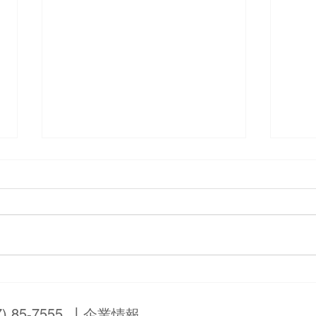
追加募集終了いたします
新刊
う』
雪 
7) 85-7555
┃
企業情報