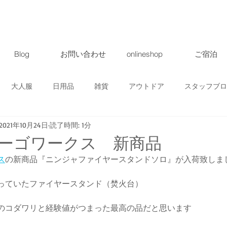
Blog
お問い合わせ
onlineshop
ご宿泊
大人服
日用品
雑貨
アウトドア
スタッフブロ
2021年10月24日
読了時間: 1分
ト・ツアー
募集
地域情報
クラウドファンディング
ーゴワークス 新商品
ス
の新商品『ニンジャファイヤースタンドソロ』が入荷致しま
商品
っていたファイヤースタンド（焚火台）
のコダワリと経験値がつまった最高の品だと思います