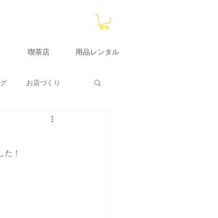
喫茶店
用品レンタル
グ
お店づくり
大分サブストア
した！