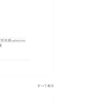
田市
玖珠
yufuin
oita
場
すべて表示