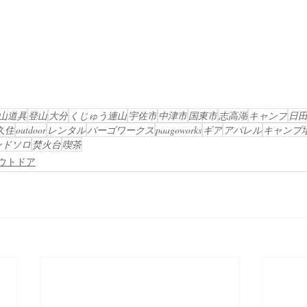
山道具
登山
大分
くじゅう連山
宇佐市
中津市
国東市
志高湖
キャンプ
日
久住
outdoor
レンタル
パーゴワークス
paagoworks
ギア
アパレル
キャンプ
ンドソロ
焚火台
喫茶
ウトドア