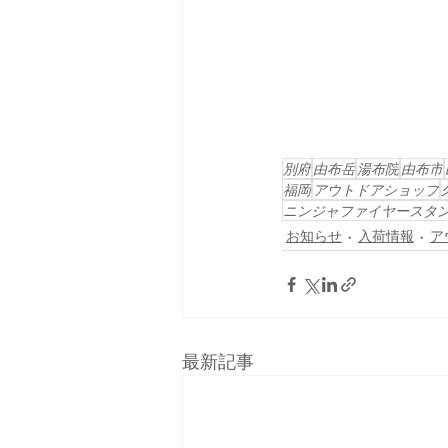
別府
由布岳
湯布院
由布市
福岡
アウトドアショップ
ニンジャファイヤースタ
お知らせ
入荷情報
ア
最新記事