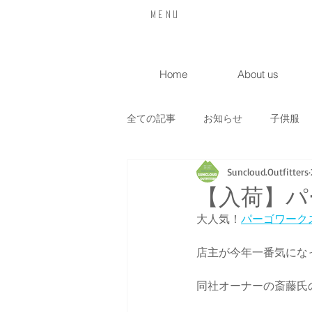
​Menu
Home
About us
全ての記事
お知らせ
子供服
Suncloud.Outfitters
喫茶店
入荷情報
イベン
【入荷】パ
大人気！
パーゴワーク
サンクラヒュッテ
オリジナル
店主が今年一番気にな
同社オーナーの斎藤氏