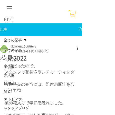
​Menu
記事
全ての記事
Suncloud.Outfitters
全ての記事
2022年4月4日
読了時間: 1分
花見2022
お知らせ
快晴だったので、
子供服
スタッフで花見🌸ランチミーティング
大人服
日用品
各自持参の弁当には、即席の豚汁を合
わせて😋
雑貨
アウトドア
菜の花入りで季節感溢れました。
スタッフブログ
こんなちょっとした事ですが、アウト