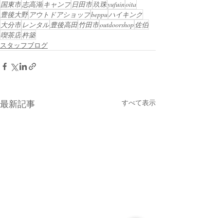
国東市
志高湖
キャンプ
日田市
玖珠
yufuin
oita
豊後大野
アウトドアショップ
beppu
ハイキング
大分市
レンタル
豊後高田
竹田市
outdoorshop
佐伯
喫茶店
杵築
スタッフブログ
最新記事
すべて表示