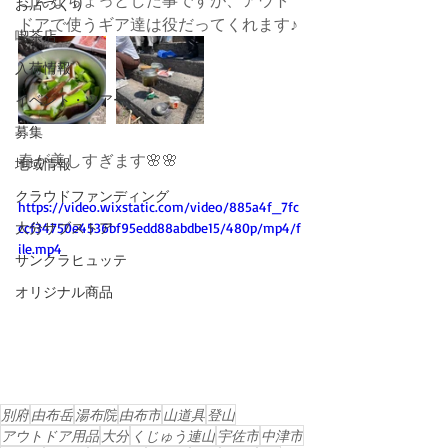
お店づくり
ドアで使うギア達は役だってくれます♪
喫茶店
入荷情報
イベント・ツアー
募集
春が美しすぎます🌸🌸
地域情報
クラウドファンディング
https://video.wixstatic.com/video/885a4f_7fc
大分サブストア
ccf34750e4536bf95edd88abdbe15/480p/mp4/f
ile.mp4
サンクラヒュッテ
オリジナル商品
別府
由布岳
湯布院
由布市
山道具
登山
アウトドア用品
大分
くじゅう連山
宇佐市
中津市