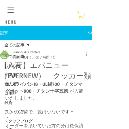
​Menu
記事
全ての記事
Suncloud.Outfitters
全ての記事
2021年11月15日
読了時間: 1分
【入荷】エバニュー
お知らせ
（EVERNEW） クッカー類
子供服
ULフライパン18・UL鍋700・チタンマ
大人服
グポット900・チタン十字五徳
 が入荷
日用品
いたしました。
雑貨
久々の入荷で、数は少ないです＾
アウトドア
＾；。
スタッフブログ
オーダーを頂いていた方の分は確保済