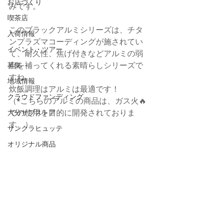
お店づくり
みです。
喫茶店
このブラックアルミシリーズは、チタ
入荷情報
ンプラズマコーディングが施されてい
イベント・ツアー
て、耐久性、焦げ付きなどアルミの弱
点を補ってくれる素晴らしシリーズで
募集
すね。
地域情報
炊飯調理はアルミは最適です！
クラウドファンディング
（*こちらのアルミの商品は、ガス火🔥
での使用を目的に開発されておりま
大分サブストア
す。）
サンクラヒュッテ
オリジナル商品