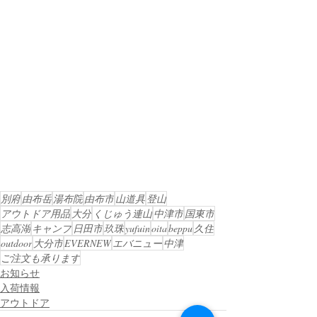
別府
由布岳
湯布院
由布市
山道具
登山
アウトドア用品
大分
くじゅう連山
中津市
国東市
志高湖
キャンプ
日田市
玖珠
yufuin
oita
beppu
久住
outdoor
大分市
EVERNEW
エバニュー
中津
ご注文も承ります
お知らせ
入荷情報
アウトドア