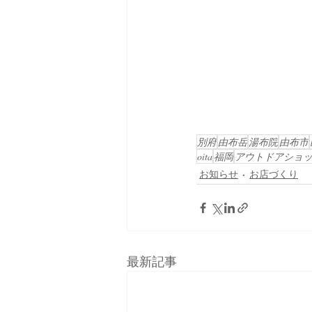
別府
由布岳
湯布院
由布市
oita
福岡
アウトドアショ
お知らせ
お店づくり
最新記事