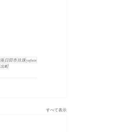
湖
日田市
玖珠
yufuin
日出町
すべて表示