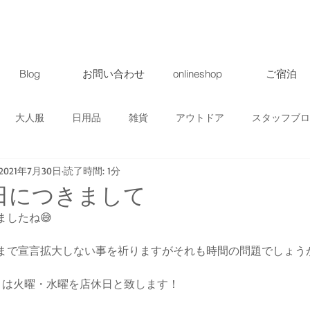
Blog
お問い合わせ
onlineshop
ご宿泊
大人服
日用品
雑貨
アウトドア
スタッフブロ
2021年7月30日
読了時間: 1分
ト・ツアー
募集
地域情報
クラウドファンディング
日につきまして
したね😅
商品
まで宣言拡大しない事を祈りますがそれも時間の問題でしょう
月は火曜・水曜を店休日と致します！