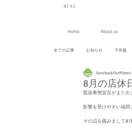
​Menu
Home
About us
全ての記事
お知らせ
子供服
Suncloud.Outfitters
喫茶店
入荷情報
イベン
8月の店休
緊急事態宣言がまた出ま
サンクラヒュッテ
オリジナル
影響を受けやすい福岡
その辺を鑑みまして8