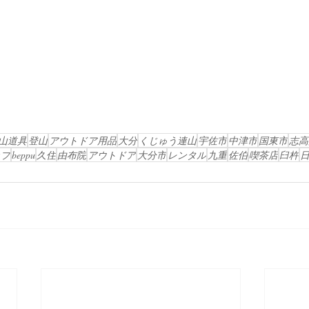
山道具
登山
アウトドア用品
大分
くじゅう連山
宇佐市
中津市
国東市
志高
ップ
beppu
久住
由布院
アウトドア
大分市
レンタル
九重
佐伯
喫茶店
臼杵