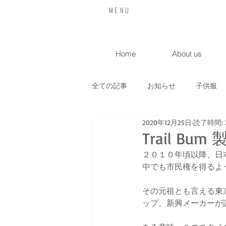
​Menu
Home
About us
全ての記事
お知らせ
子供服
2020年12月25日
読了時間: 
喫茶店
入荷情報
イベン
Trail B
２０１０年頃以降、日
中でも市民権を得るよ
サンクラヒュッテ
オリジナル
その元祖とも言える東
ップ、新興メーカーが