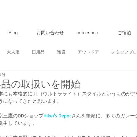
Blog
お問い合わせ
onlineshop
ご宿泊
大人服
日用品
雑貨
アウトドア
スタッフブロ
2分
ト・ツアー
募集
地域情報
クラウドファンディング
um 製品の取扱いを開始
本にも本格的にUL（ウルトラライト）スタイルというものがア
うになってきたと思います。
商品
京三鷹のODショップ
Hiker's Depot
さんを筆頭に、多くのガレー
誕生しています。