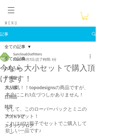
​Menu
記事
全ての記事
Suncloud.Outfitters
全ての記事
2021年8月7日
読了時間: 1分
今なら大小セットで購入頂
お知らせ
けます！
子供服
大人気！！topodesignsの商品ですが、
大人服
本当にこれ1点づつしかありません！
日用品
雑貨
そして、このローバーパックとミニの
大小のセット！
アウトドア
これはぜひ親子でセットでご購入して
スタッフブログ
欲しい一品です♪