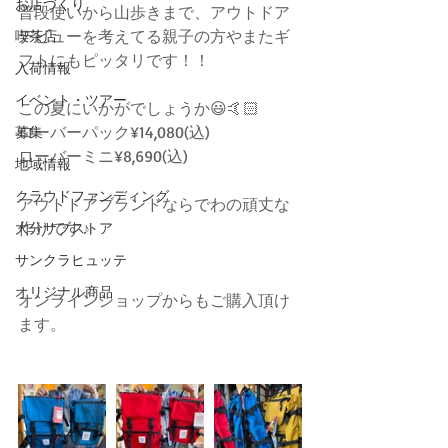
お店づくり
普段使いから山歩きまで、アウトドア
デビューを考えてる親子の方やまたギ
喫茶店
フトにもピッタリです！！
入荷情報
イベント・ツアー
この夏にいかがでしょうか😃🤙🏻
ローバーパック¥14,080(込)
募集
ローバーミニ¥8,690(込)
地域情報
クラウドファンディング
アウトドアブランドならでわの頑丈な
作りです♪
大分サブストア
サンクラヒュッテ
オリジナル商品
オンラインショップからもご購入頂け
ます。