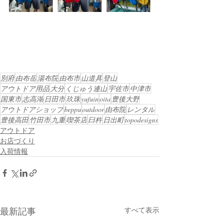
別府
由布岳
湯布院
由布市
山道具
登山
アウトドア用品
大分
くじゅう連山
宇佐市
中津市
国東市
志高湖
日田市
玖珠
yufuin
oita
豊後大野
アウトドアショップ
beppu
outdoor
由布院
レンタル
豊後高田
竹田市
九重
喫茶店
臼杵
日出町
topodesigns
アウトドア
お店づくり
入荷情報
最新記事
すべて表示