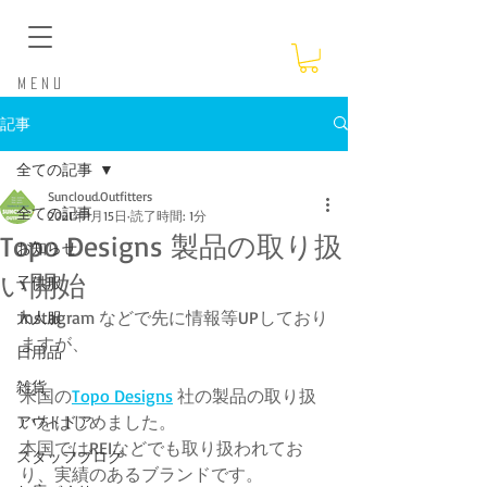
​Menu
記事
全ての記事
Suncloud.Outfitters
全ての記事
2021年1月15日
読了時間: 1分
Topo Designs 製品の取り扱
お知らせ
い開始
子供服
instagram などで先に情報等UPしており
大人服
ますが、
日用品
雑貨
米国の
Topo Designs
 社の製品の取り扱
いをはじめました。
アウトドア
本国ではREIなどでも取り扱われてお
スタッフブログ
り、実績のあるブランドです。