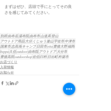
まずはぜひ、店頭で手にとってその良
さを感じてみてください。
別府
由布岳
湯布院
由布市
山道具
登山
アウトドア用品
大分
くじゅう連山
宇佐市
中津市
国東市
志高湖
キャンプ
日田市
oita
豊後大野
福岡
beppu
久住
outdoor
由布院
アウトドア
大分市
豊後高田
outdoorshop
佐伯
臼杵
日出町
杵築市
お店づくり
入荷情報
お知らせ
最新記事
すべて表示