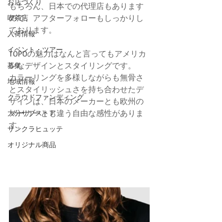
お店づくり
もちろん、日本での代理店もあります
ので、アフターフォローもしっかりし
喫茶店
ております。
入荷情報
イベント・ツアー
TOPOの魅力はなんと言ってもアメリカ
ンなデザインとスタイリングです。
募集
カラーリングを多様しながらも無骨さ
地域情報
とスタイリッシュさを持ち合わせたデ
クラウドファンディング
ザインは、日本のメーカーとも欧州の
メーカーとも違う自由な感性がありま
大分サブストア
す。
サンクラヒュッテ
オリジナル商品