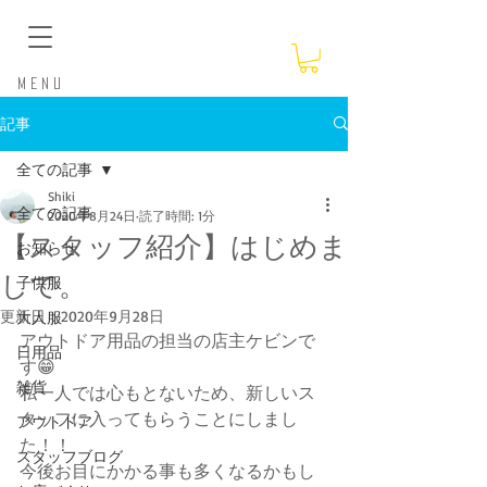
​Menu
記事
全ての記事
Shiki
全ての記事
2020年8月24日
読了時間: 1分
【スタッフ紹介】はじめま
お知らせ
して。
子供服
更新日：
2020年9月28日
大人服
アウトドア用品の担当の店主ケビンで
日用品
す😁
雑貨
私一人では心もとないため、新しいス
タッフに入ってもらうことにしまし
アウトドア
た！！
スタッフブログ
今後お目にかかる事も多くなるかもし