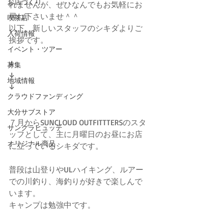
お店づくり
れませんが、ぜひなんでもお気軽にお
尋ね下さいませ＾＾
喫茶店
以下、新しいスタッフのシキダよりご
入荷情報
挨拶です。
イベント・ツアー
↓
募集
↓
地域情報
↓
クラウドファンディング
大分サブストア
７月からSUNCLOUD OUTFITTTERSのスタ
サンクラヒュッテ
ッフとして、主に月曜日のお昼にお店
オリジナル商品
に立っているシキダです。
普段は山登りやULハイキング、ルアー
での川釣り、海釣りが好きで楽しんで
います。
キャンプは勉強中です。