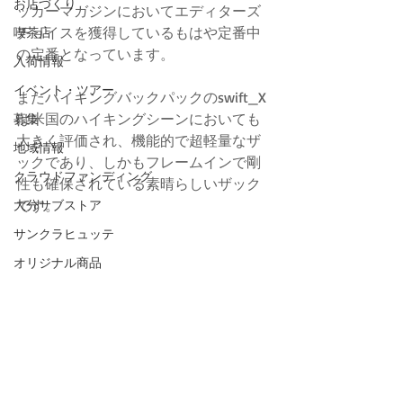
お店づくり
ッカーマガジンにおいてエディターズ
チョイスを獲得しているもはや定番中
喫茶店
の定番となっています。
入荷情報
イベント・ツアー
またハイキングバックパックのswift_X
は米国のハイキングシーンにおいても
募集
大きく評価され、機能的で超軽量なザ
地域情報
ックであり、しかもフレームインで剛
クラウドファンディング
性も確保されている素晴らしいザック
です。
大分サブストア
サンクラヒュッテ
オリジナル商品