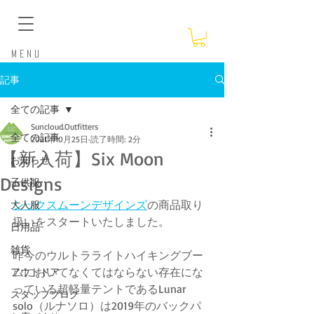
​Menu
記事
全ての記事
Suncloud.Outfitters
全ての記事
2021年10月25日
読了時間: 2分
【新入荷】Six Moon
お知らせ
Designs
子供服
シックスムーンデザインズ
の商品取り
大人服
扱いをスタートいたしました。
日用品
雑貨
昨今のウルトラライトハイキングブー
ムにおいてなくてはならない存在にな
アウトドア
っている超軽量テントであるLunar 
スタッフブログ
solo（ルナソロ）は2019年のバックパ