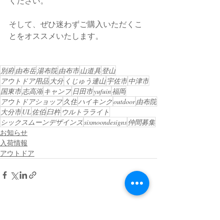
ください。
そして、ぜひ迷わずご購入いただくこ
とをオススメいたします。
別府
由布岳
湯布院
由布市
山道具
登山
アウトドア用品
大分
くじゅう連山
宇佐市
中津市
国東市
志高湖
キャンプ
日田市
yufuin
福岡
アウトドアショップ
久住
ハイキング
outdoor
由布院
大分市
UL
佐伯
臼杵
ウルトラライト
シックスムーンデザインズ
sixmoondesigns
仲間募集
お知らせ
入荷情報
アウトドア
最新記事
すべて表示