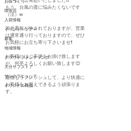
お店づくり
もう、台風の度に悩みたくないです
喫茶店
（泣）w
入荷情報
蛍光看板が外されておりますが、営業
イベント・ツアー
は通常通り行っておりますので、ぜひ
募集
お気軽にお立ち寄り下さいませ❗️
地域情報
お客様にはご不便をお掛け致します
クラウドファンディング
が、何卒よろしくお願い致します😌
大分サブストア
サンクラヒュッテ
建物もリフレッシュして、より快適に
お客様をお迎えできるよう頑張りま
オリジナル商品
す。