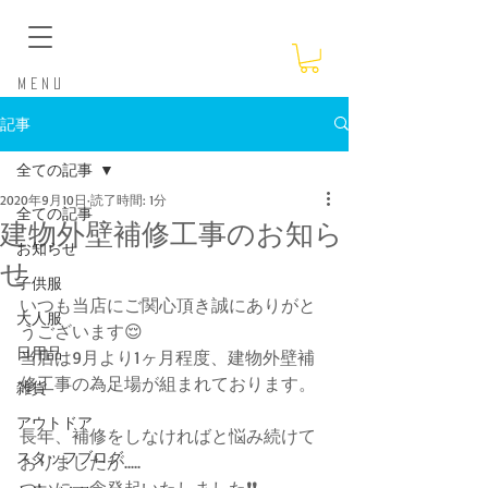
​Menu
記事
全ての記事
2020年9月10日
読了時間: 1分
全ての記事
建物外壁補修工事のお知ら
お知らせ
せ
子供服
いつも当店にご関心頂き誠にありがと
大人服
うございます😌
日用品
当店は9月より1ヶ月程度、建物外壁補
修工事の為足場が組まれております。
雑貨
アウトドア
長年、補修をしなければと悩み続けて
スタッフブログ
おりましたが.....
ついに一念発起いたしました❗❗