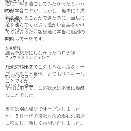
お店づくり
通に１年を過ごしてみたかったという
のが本音ですが、しかし、無事に１周
喫茶店
年を迎えることができた事に、当店に
入荷情報
足を運んでくださり温かい言葉をかけ
イベント・ツアー
てくださったお客様達に本当に感謝の
気持ちで一杯です。
募集
地域情報
誰も予想だにしなかったコロナ禍。
クラウドファンディング
九州の片田舎でこのようなお店をオー
大分サブストア
プンすること自体、とてもリスキーな
サンクラヒュッテ
ことですが、
オリジナル商品
それに加えて、この状況は本当に過酷
なことでした。
当初は別の場所でオープンしました
が、５月一杯で撤収を決め現在の場所
に移動し、新しく再開いたしました。