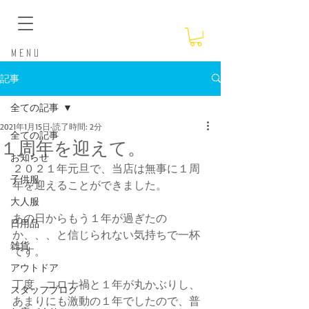
​Menu
記事
全ての記事
2021年1月15日
読了時間: 2分
全ての記事
１周年を迎えて。
お知らせ
２０２１年元旦で、当店は無事に１周
子供服
年を迎えることができました。
大人服
あの日からもう１年が過ぎたの
日用品
か、、、と信じられない気持ちで一杯
雑貨
です。
アウトドア
丁度、コロナ禍と１年が丸かぶりし、
スタッフブログ
あまりにも激動の１年でしたので、普