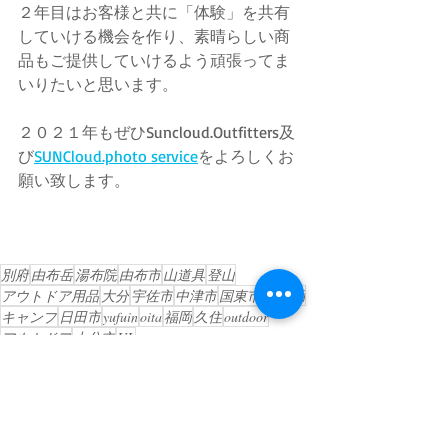
２年目はお客様と共に「体験」を共有
していける機会を作り、素晴らしい商
品もご提供していけるよう頑張ってま
いりたいと思います。
２０２１年もぜひSuncloud.Outfitters及
び
SUNCloud.photo service
をよろしくお
願い致します。
別府
由布岳
湯布院
由布市
山道具
登山
アウトドア用品
大分
宇佐市
中津市
国東市
志高湖
キャンプ
日田市
yufuin
oita
福岡
久住
outdoor
アウトドア
大分市
UL
スタッフブログ
お店づくり