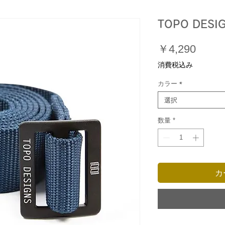
TOPO DESIG
価
￥4,290
格
消費税込み
カラー
*
選択
数量
*
カ