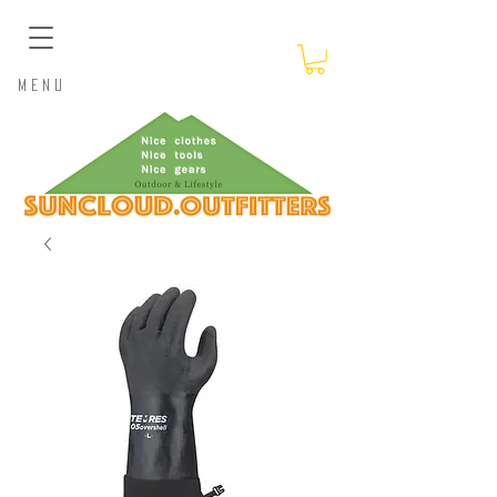
​Menu