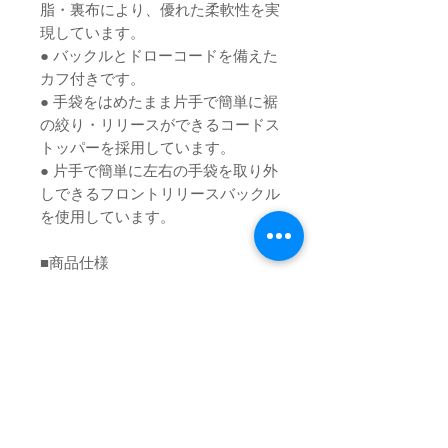
脂・裏布により、優れた柔軟性を実
現しています。
● バックルとドローコードを備えた
カフ付きです。
● 手袋をはめたまま片手で簡単に裾
の絞り・リリースができるコードス
トッパーを採用しています。
● 片手で簡単に左右の手袋を取り外
しできるフロントリリースバックル
を使用しています。
■商品仕様
ポリウレタン製オールコート手袋
(裏布付き)
素材(樹脂部)：ポリウレタン
素材(繊維部)：ナイロン/ポリエステ
ル カフ：ポリエステル コード：
ポリエステル・ポリウレタン