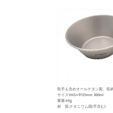
取手も含めオールチタン製。収
サイズ:H45×Φ125mm 300ml
重量:49g
材 質:チタニウム(取手含む)