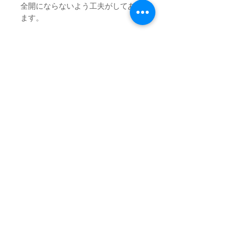
全開にならないよう工夫がしてあり
ます。
■SNAP FLAP
大型のフラップ式ベルクロで、どん
なバッグでも簡単スピーディに脱着
可能です。
■SNAP FLAP
チェストストラップを挟み込むこと
で上下にずれることなく固定できま
す。
ログイン／会員登録
お問い合わせ
特定商取引法に関する表示