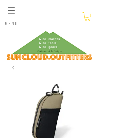
​Menu