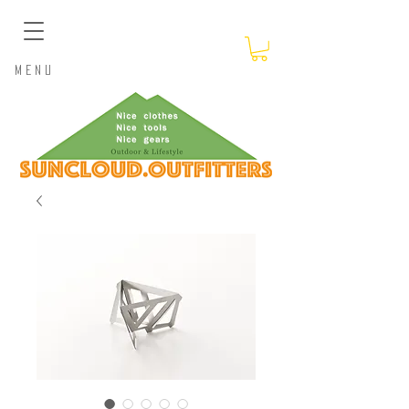
​Menu