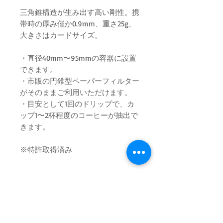
三角錐構造が生み出す高い剛性。携
帯時の厚み僅か0.9mm、重さ25g、
大きさはカードサイズ。
・直径40mm〜95mmの容器に設置
できます。
・市販の円錐型ペーパーフィルター
がそのままご利用いただけます。
・目安として1回のドリップで、カ
ップ1〜2杯程度のコーヒーが抽出で
きます。
※特許取得済み
ログイン／会員登録
お問い合わせ