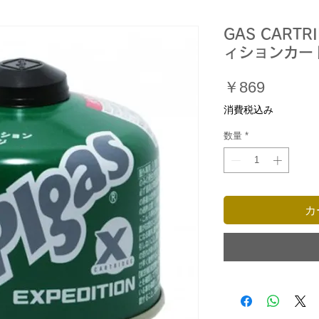
GAS CARTR
ィションカート
価
￥869
格
消費税込み
数量
*
カ