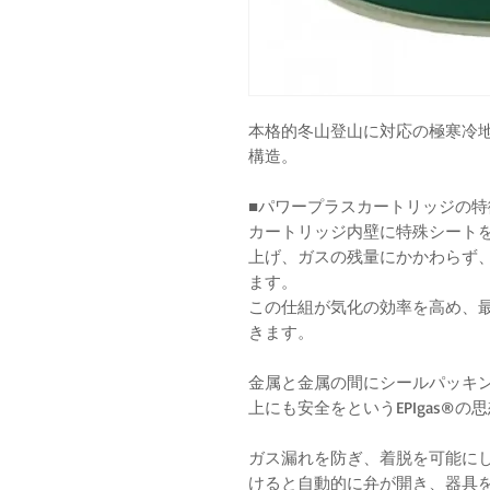
本格的冬山登山に対応の極寒冷
構造。
■パワープラスカートリッジの特
カートリッジ内壁に特殊シート
上げ、ガスの残量にかかわらず
ます。
この仕組が気化の効率を高め、
きます。
金属と金属の間にシールパッキ
上にも安全をというEPIgas®の
ガス漏れを防ぎ、着脱を可能に
けると自動的に弁が開き、器具