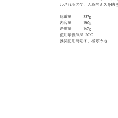
ルされるので、人為的ミスを防
総重量
337g
内容量
190g
缶重量
147g
使用最低気温
-20℃
推奨使用時期
冬、極寒冷地