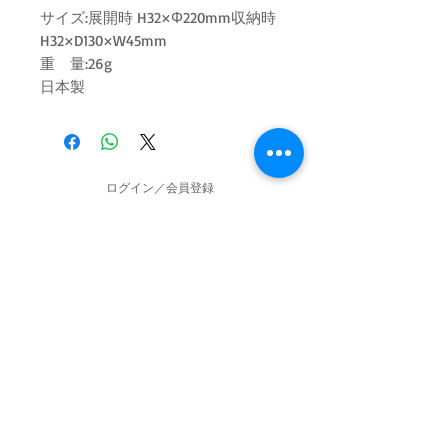
サイズ:展開時 H32×Φ220mm収納時
H32×D130×W45mm
重 量:26g
日本製
ログイン／会員登録
お問い合わせ
特定商取引法に関する表示
お問い合わせ┃TEL :
(0977) 85-7555
┃
企業情報
特定商取引法に関する表示
┃
プライバシーポリシー