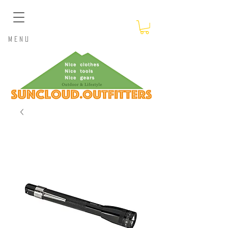
​Menu