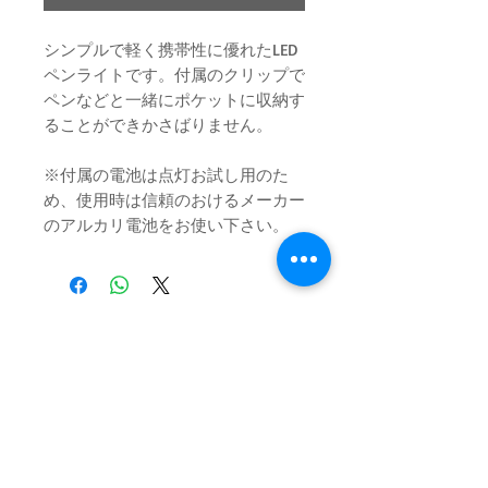
シンプルで軽く携帯性に優れたLED
ペンライトです。付属のクリップで
ペンなどと一緒にポケットに収納す
ることができかさばりません。
※付属の電池は点灯お試し用のた
め、使用時は信頼のおけるメーカー
のアルカリ電池をお使い下さい。
ログイン／会員登録
お問い合わせ
特定商取引法に関する表示
お問い合わせ┃TEL :
(0977) 85-7555
┃
企業情報