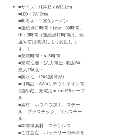
■サイズ：H24.13 x W15.2cm
■LED：5W Cree
■明るさ：1-200ルーメン
■連続点灯時間：Low：80時間、
Hi：3時間（連続点灯時間は、気
温や使用環境により変動しま
す。）
■充電時間：4-6時間
■充電性能：(入力電圧-電流)5V-
最大1.5A以下
■防水性：IPX4(防沫形)
■付属品：8Whリチウムイオン電
池(内蔵)、充電用microUSBケーブ
ル
■素材：ホウロウ加工。スチー
ル、プラスチック、ゴムスチー
ル
■本体縁素材：ステンレス
■ご注意点：バッテリーの寿命を