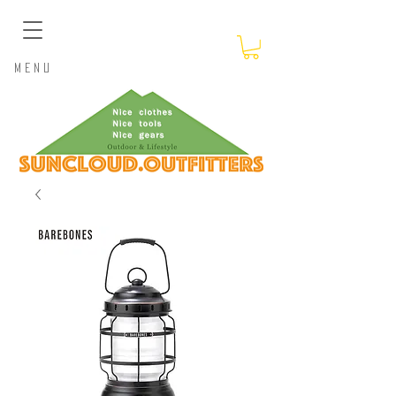
​Menu