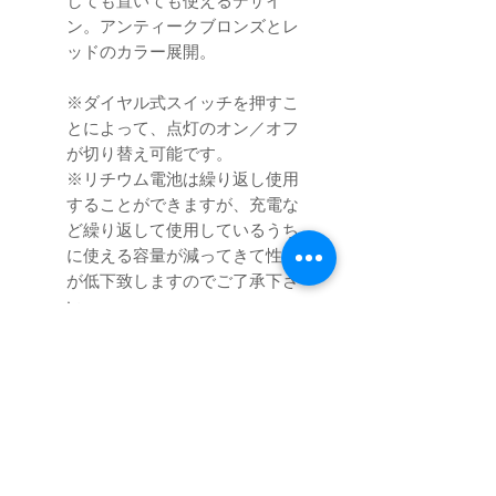
しても置いても使えるデザイ
ン。アンティークブロンズとレ
ッドのカラー展開。
※ダイヤル式スイッチを押すこ
とによって、点灯のオン／オフ
が切り替え可能です。
※リチウム電池は繰り返し使用
することができますが、充電な
ど繰り返して使用しているうち
に使える容量が減ってきて性能
が低下致しますのでご了承下さ
い。
■サイズ：H24.13 x W15.2cm
■LED：5W Cree
■明るさ：1-200ルーメン
■連続点灯時間：Low：80時間、
Hi：3時間（連続点灯時間は、気温
や使用環境により変動します。）