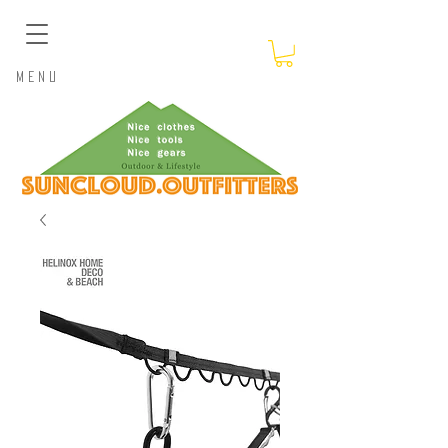
​Menu