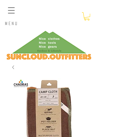
​Menu