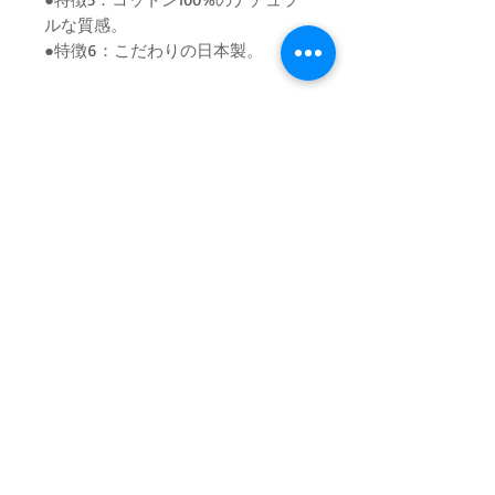
ルな質感。
●特徴6：こだわりの日本製。
取扱い上の注意
濃色のため、多少の色落ちがありま
す。
他のものと分けて洗ってください。
ニット素材のうえ、形を整えて日陰に
ログイン／会員登録
吊り干ししてください。
塩素系漂白剤入の洗剤の使用はお避け
お問い合わせ
ください。
特定商取引法に関する表示
お問い合わせ┃TEL :
(0977) 85-7555
┃
企業情報
特定商取引法に関する表示
┃
プライバシーポリシー