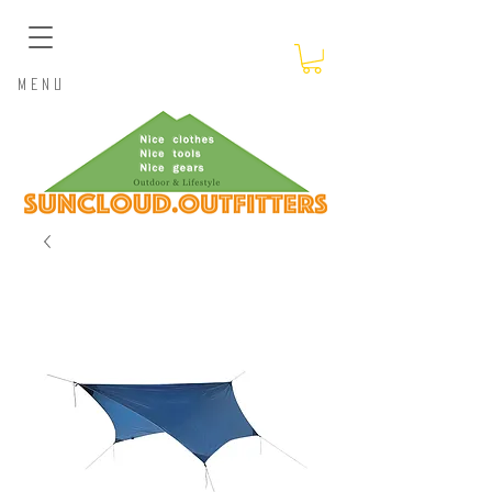
​Menu