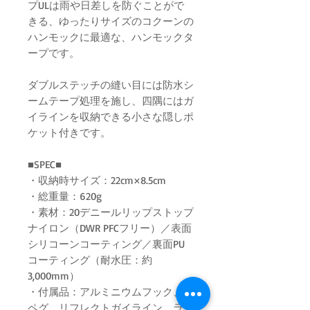
プULは雨や日差しを防ぐことがで
きる、ゆったりサイズのコクーンの
ハンモックに最適な、ハンモックタ
ープです。
ダブルステッチの縫い目には防水シ
ームテープ処理を施し、四隅にはガ
イラインを収納できる小さな隠しポ
ケット付きです。
■SPEC■
・収納時サイズ：22cm×8.5cm
・総重量：620g
・素材：20デニールリップストップ
ナイロン（DWR PFCフリー）／表面
シリコーンコーティング／裏面PU
コーティング（耐水圧：約
3,000mm）
・付属品：アルミニウムフック、Y
ペグ、リフレクトガイライン、ライ