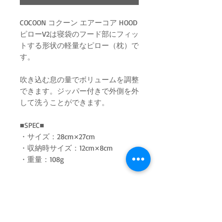
COCOON コクーン エアーコア HOOD
ピローV2は寝袋のフード部にフィッ
トする形状の軽量なピロー（枕）で
す。
吹き込む息の量でボリュームを調整
できます。ジッパー付きで外側を外
して洗うことができます。
■SPEC■
・サイズ：28cm×27cm
・収納時サイズ：12cm×8cm
・重量：108g
ログイン／会員登録