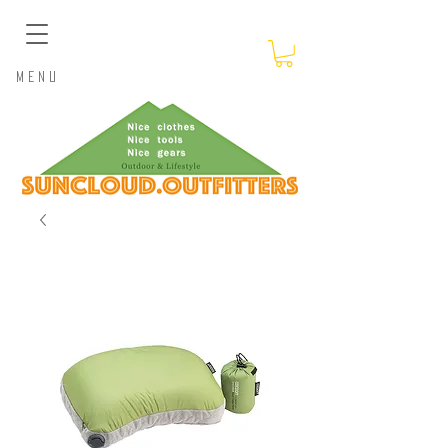
​Menu