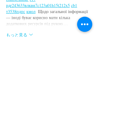
рд
r24
36
33
вл
кв
n7
c123
a01
h15
t21
2x5
cb1
т
35
38
пд
пс
км
ол
  Щодо загальної інформації 
— іноді буває корисно мати кілька 
додаткових ресурсів під рукою.…
もっと見る
いいね！
返信
Ярослав Агин
3月22日
М
к
х
5
г
нк
w69
п
53
mp
кг
чг
ч
d23
46
н
чн
47
чо
у
tmp3
жт
41
ж
кр
сд
54
s7
vb
s4
nw
e19
b4
k55
34
52
пп
кн
с
о
вн
43
вж
мг
r19
рд
r24
36
33
вл
кв
n7
c123
a01
h15
t21
2x5
cb1
т
35
38
пд
пс
км
ол
  Часом знаходжу ці джерела 
випадково, іноді хтось скине в чат, іноді сам 
зберігаю “на потім”. Частину переглядаю 
рідко, частину — коли шукаю щось локальне 
чи нестандартне.    Вони різні: новини, 
огляди, думки, регіональні стрічки. Я не 