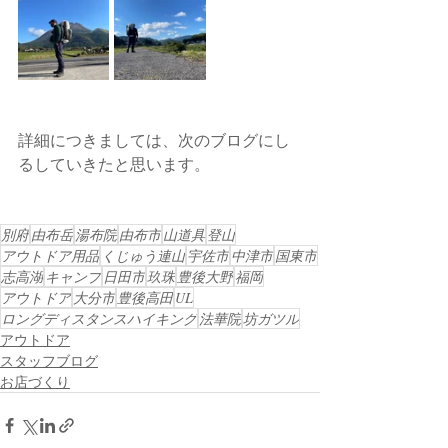
詳細につきましては、次のブログにし
るしていきたと思います。
別府
由布岳
湯布院
由布市
山道具
登山
アウトドア用品
くじゅう連山
宇佐市
中津市
国東市
志高湖
キャンプ
日田市
玖珠
豊後大野
福岡
アウトドア
大分市
豊後高田
UL
ロングディスタンスハイキング
法華院
坊ガツル
アウトドア
スタッフブログ
お店づくり