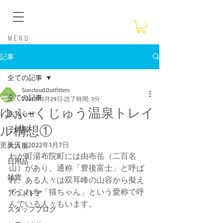
​Menu
記事
全ての記事
Suncloud.Outfitters
全ての記事
2021年12月29日
読了時間: 3分
ゆふ−くじゅう温泉トレイ
お知らせ
ル構想①
子供服
更新日：
2022年1月7日
大人服
わが町湯布院町には由布岳（二百名
日用品
山）があり、通称「豊後富士」と呼ば
雑貨
れ、ある人々は双耳峰の山容から擬え
てこれを「猫ちゃん」という愛称で呼
アウトドア
んでいる人々もいます。
スタッフブログ