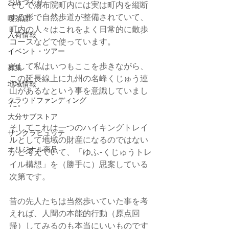
お店づくり
そして湯布院町内には実は町内を縦断
する形で自然歩道が整備されていて、
喫茶店
町内の人々はこれをよく日常的に散歩
入荷情報
コースなどで使っています。
イベント・ツアー
そして私はいつもここを歩きながら、
募集
この延長線上に九州の名峰くじゅう連
地域情報
山があるなという事を意識していまし
クラウドファンディング
た。
大分サブストア
そしてこれは一つのハイキングトレイ
サンクラヒュッテ
ルとして地域の財産になるのではない
オリジナル商品
かと考えていて、「ゆふ-くじゅうトレ
イル構想」を（勝手に）思案している
次第です。
昔の先人たちは当然歩いていた事を考
えれば、人間の本能的行動（原点回
帰）してみるのも本当にいいものです