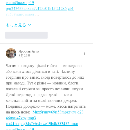
с
о
вн
43
вж
мг
r19
рд
r24
36
33
вл
кв
n7
c123
a01
h15
t21
2x5
cb1
т
35
38
пд
пс
км
ол
 …
もっと見る
いいね！
返信
Ярослав Агин
3月22日
Часом знаходжу цікаві сайти — випадково 
або коли хтось ділиться в чаті. Частину 
зберігаю про запас, іноді повертаюсь до них 
при нагоді. Тут є різне — новини, блоги, 
локальні стрічки чи просто незвичні штуки. 
Деякі переглядаю рідко, деякі — коли 
хочеться вийти за межі звичних джерел.  
Поділюсь добіркою — може, хтось натрапить 
на щось нове:  
М
к
х
5
г
нк
w69
п
53
mp
кг
чг
ч
d23
46
н
чн
47
чо
у
tmp3
жт
41
ж
кр
сд
54
s7
vb
s4
nw
e19
b4
k55
34
52
пп
кн
с
о
вн
43
вж
мг
r19