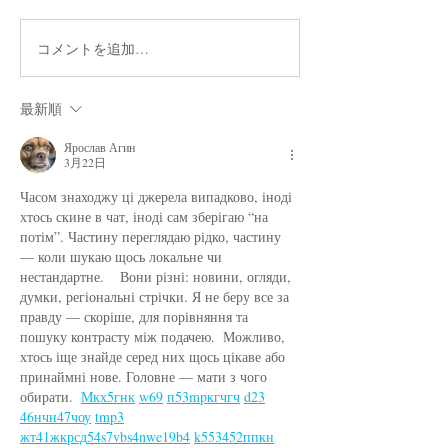
コメントを追加…
新刊『本当の登山の話を
メリノ-カスタム
しよう』発売記念 服部
シャツ
文祥・小雪 夫妻登壇！ サ
最新順
イン＆トークイベント
Ярослав Агин
3月22日
Часом знаходжу ці джерела випадково, іноді 
хтось скине в чат, іноді сам зберігаю “на 
потім”. Частину переглядаю рідко, частину 
— коли шукаю щось локальне чи 
нестандартне.    Вони різні: новини, огляди, 
думки, регіональні стрічки. Я не беру все за 
правду — скоріше, для порівняння та 
пошуку контрасту між подачею.  Можливо, 
хтось іще знайде серед них щось цікаве або 
принаймні нове. Головне — мати з чого 
обирати.  
М
к
х
5
г
нк
w69
п
53
mp
кг
чг
ч
d23
46
н
чн
47
чо
у
tmp3
жт
41
ж
кр
сд
54
s7
vb
s4
nw
e19
b4
k55
34
52
пп
кн