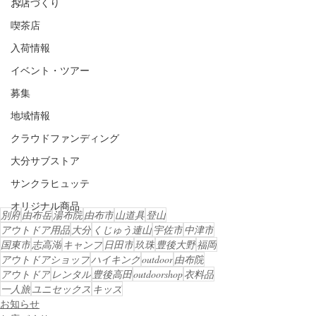
お店づくり
喫茶店
入荷情報
イベント・ツアー
募集
地域情報
クラウドファンディング
大分サブストア
サンクラヒュッテ
オリジナル商品
別府
由布岳
湯布院
由布市
山道具
登山
アウトドア用品
大分
くじゅう連山
宇佐市
中津市
国東市
志高湖
キャンプ
日田市
玖珠
豊後大野
福岡
アウトドアショップ
ハイキング
outdoor
由布院
アウトドア
レンタル
豊後高田
outdoorshop
衣料品
一人旅
ユニセックス
キッズ
お知らせ