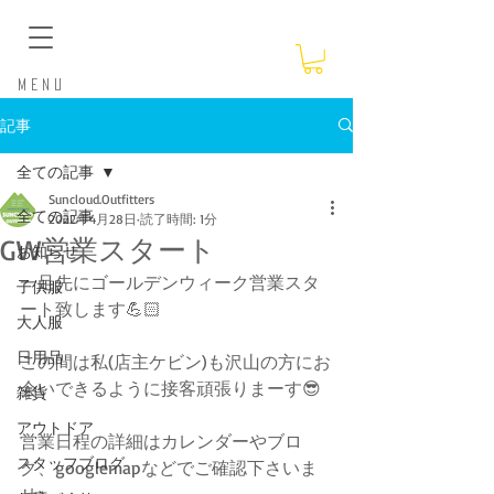
​Menu
記事
全ての記事
Suncloud.Outfitters
全ての記事
2022年4月28日
読了時間: 1分
GW営業スタート
お知らせ
一足先にゴールデンウィーク営業スタ
子供服
ート致します💪🏻
大人服
日用品
この間は私(店主ケビン)も沢山の方にお
会いできるように接客頑張りまーす😎
雑貨
アウトドア
営業日程の詳細はカレンダーやブロ
スタッフブログ
グ、googlemapなどでご確認下さいま
せ♪