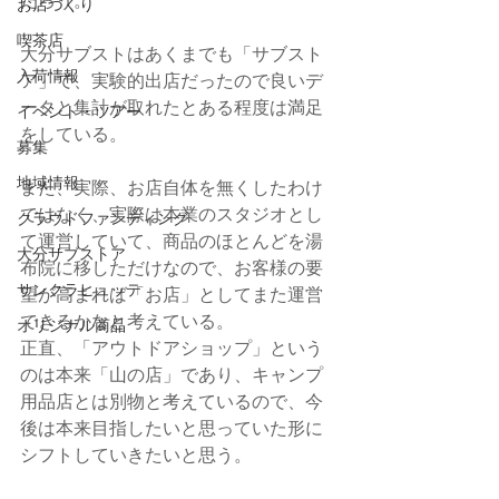
お店づくり
喫茶店
大分サブストはあくまでも「サブスト
入荷情報
ア」で、実験的出店だったので良いデ
ータと集計が取れたとある程度は満足
イベント・ツアー
をしている。
募集
地域情報
また、実際、お店自体を無くしたわけ
ではなく、実際は本業のスタジオとし
クラウドファンディング
て運営していて、商品のほとんどを湯
大分サブストア
布院に移しただけなので、お客様の要
サンクラヒュッテ
望が高まれば「お店」としてまた運営
できるかなと考えている。
オリジナル商品
正直、「アウトドアショップ」という
のは本来「山の店」であり、キャンプ
用品店とは別物と考えているので、今
後は本来目指したいと思っていた形に
シフトしていきたいと思う。