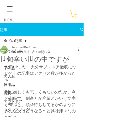
​Menu
記事
全ての記事
Suncloud.Outfitters
全ての記事
2023年9月7日
読了時間: 2分
世知辛い世の中ですが
お知らせ
先日UPした「大分サブストア撤収につ
子供服
いて」の記事はアクセス数が多かった
大人服
ｗ
日用品
別に嬉しくも悲しくもないのだが、今
雑貨
の御時世、倒産とか廃業とかいう文字
アウトドア
が並ぶと、順番待ちしてるかのように
スタッフブログ
みんな次はどうなる〜と興味津々なの
だろう。