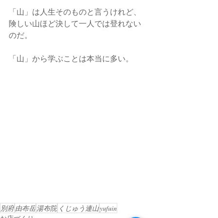
「山」は人生そのものと言うけれど、
険しい山ほど決して一人では登れない
のだ。
「山」から学ぶことは本当に多い。
別府
由布岳
湯布院
くじゅう連山
yufuin