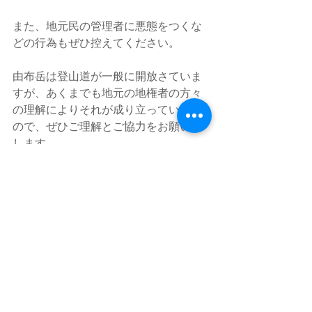
また、地元民の管理者に悪態をつくな
どの行為もぜひ控えてください。
由布岳は登山道が一般に開放さていま
すが、あくまでも地元の地権者の方々
の理解によりそれが成り立っています
ので、ぜひご理解とご協力をお願い致
します。
別府
由布岳
湯布院
由布市
山道具
アウトドア用品
大分
くじゅう連山
宇佐市
国東市
志高湖
日田市
玖珠
yufuin
oita
豊後大野
由布院
お知らせ
スタッフブログ
地域情報