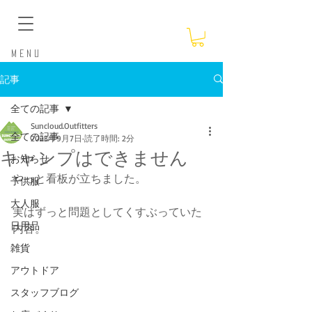
​Menu
記事
全ての記事
Suncloud.Outfitters
全ての記事
2023年9月7日
読了時間: 2分
キャンプはできません
お知らせ
やっと看板が立ちました。
子供服
大人服
実はずっと問題としてくすぶっていた
日用品
内容。
雑貨
アウトドア
スタッフブログ