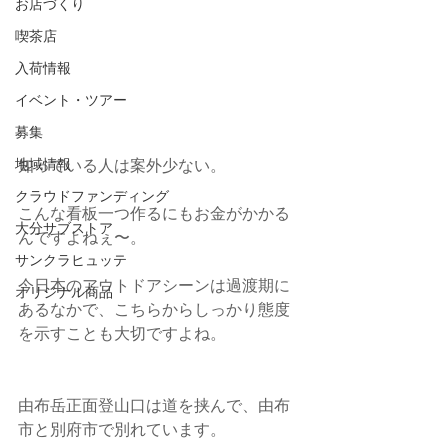
お店づくり
喫茶店
入荷情報
イベント・ツアー
募集
知っている人は案外少ない。
地域情報
クラウドファンディング
こんな看板一つ作るにもお金がかかる
大分サブストア
んですよねぇ〜。
サンクラヒュッテ
今日本のアウトドアシーンは過渡期に
オリジナル商品
あるなかで、こちらからしっかり態度
を示すことも大切ですよね。
由布岳正面登山口は道を挟んで、由布
市と別府市で別れています。