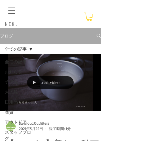
​Menu
ブログ
全ての記事
全ての記事
お知らせ
子供服
Load video
大人服
日用品
雑貨
アウトドア
Suncloud.Outfitters
2021年5月24日
読了時間: 1分
スタッフブロ
グ