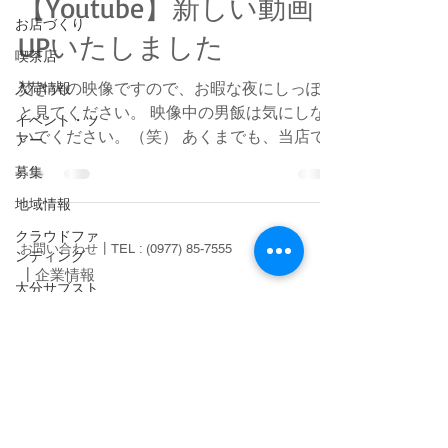
【Youtube】新しい動画
お店づくり
UPいたしました
喫茶店
入荷情報
焚き火の映像ですので、お暇な夜にしっぽり
と見てください。 映像中の男飯は気にしな
イベント・ツ
いでください。（笑） あくまでも、当店で
アー
販売している商品の紹介のための動画です。
募集
地域情報
クラウドファ
お問い合わせ┃TEL :
(0977) 85-7555
ンディング
┃
企業情報
大分サブスト
ア
特定商取引法に関する表示
サンクラヒュ
┃
プライバシーポリシー
ッテ
オリジナル商
品
Store : 2846-2 1F,kawakami,yufuin-cho,yufu-
city,Oita,Japan