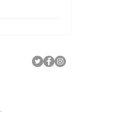
。...
す