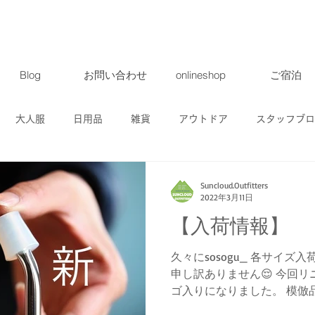
Blog
お問い合わせ
onlineshop
ご宿泊
大人服
日用品
雑貨
アウトドア
スタッフブロ
ト・ツアー
募集
地域情報
クラウドファンディング
Suncloud.Outfitters
2022年3月11日
【入荷情報】
商品
久々にsosogu_ 各サイズ入
申し訳ありません😌 今回
ゴ入りになりました。 模倣
たが、やはりオリジナルはいい