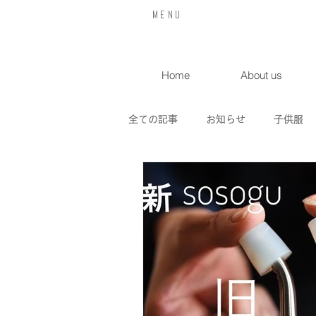
​Menu
Home
About us
全ての記事
お知らせ
子供服
喫茶店
入荷情報
イベン
サンクラヒュッテ
オリジナル