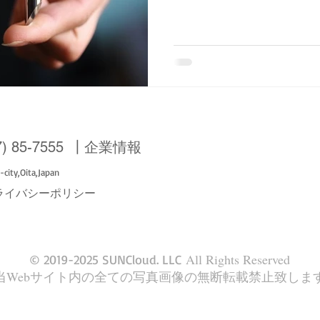
sosoguは製造終了となりました
7) 85-7555
┃
企業情報
city,Oita,Japan
ライバシーポリシー
All Rights Reserved
© 2019-2025 SUNCloud. LLC
当Webサイト内の全ての写真画像の無断転載禁止致しま