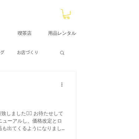
喫茶店
用品レンタル
グ
お店づくり
大分サブストア
荷致しました👌🏻 お待たせして
リニューアルし、価格改定とロ
品も出てくるようになりまし
ですねぇ🤙🏻 また金の