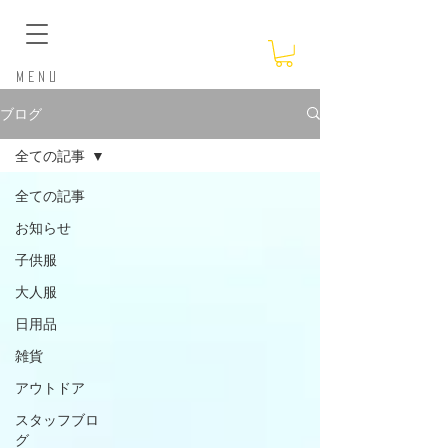
​Menu
ブログ
全ての記事
全ての記事
お知らせ
子供服
大人服
日用品
雑貨
アウトドア
スタッフブロ
グ