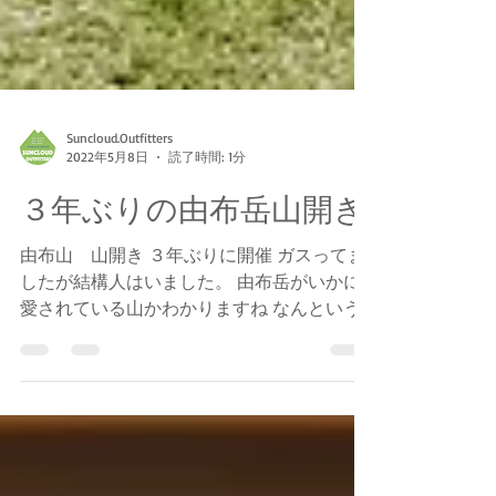
Suncloud.Outfitters
2022年5月8日
読了時間: 1分
３年ぶりの由布岳山開き
由布山 山開き ３年ぶりに開催 ガスってま
したが結構人はいました。 由布岳がいかに
愛されている山かわかりますね なんという
か、女性的で、優しい雰囲気の山 とは言っ
ても、違う面も持ち合わせたほんとに美しい
山です 深田久弥（百名山選定した人）が百
名山に入れなかった事を後悔したと...