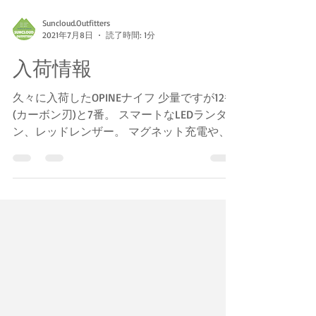
Suncloud.Outfitters
2021年7月8日
読了時間: 1分
入荷情報
久々に入荷したOPINEナイフ 少量ですが12番
(カーボン刃)と7番。 スマートなLEDランタ
ン、レッドレンザー。 マグネット充電や、
スマートなデザインで個人的にも今年使って
みたい照明の一つ。 オンラインショップで
いつでもご購入頂けます！...