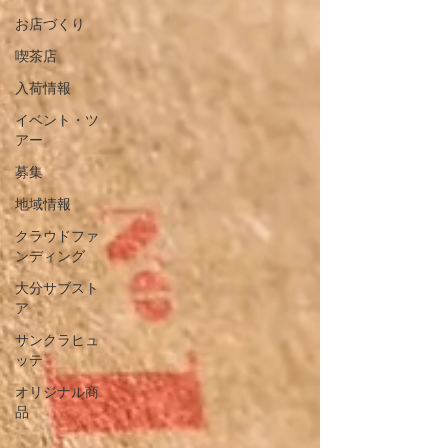
お店づくり
喫茶店
入荷情報
イベント・ツ
アー
募集
地域情報
クラウドファ
ンディング
大分サブスト
ア
サンクラヒュ
ッテ
オリジナル商
品