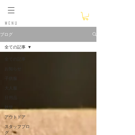
​Menu
ブログ
全ての記事
全ての記事
お知らせ
子供服
大人服
日用品
雑貨
アウトドア
スタッフブロ
グ