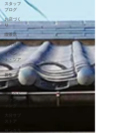
スタッフ
ブログ
お店づく
り
喫茶店
入荷情報
イベン
ト・ツア
ー
募集
地域情報
クラウド
ファンデ
ィング
大分サブ
ストア
サンクラ