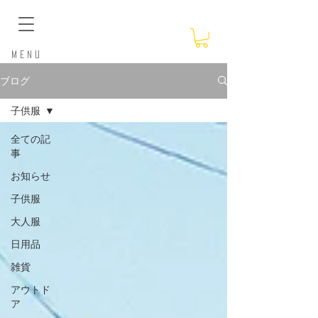
​Menu
ブログ
子供服
全ての記
事
お知らせ
子供服
大人服
日用品
雑貨
アウトド
ア